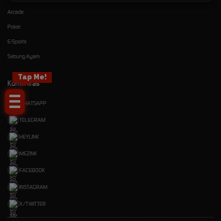
Arcade
Poker
E-Sports
Sabung Ayam
Tap Me!
Komunitas
WHATSAPP
TELEGRAM
HEYLINK
MEZINK
FACEBOOK
INSTAGRAM
X/TWITTER