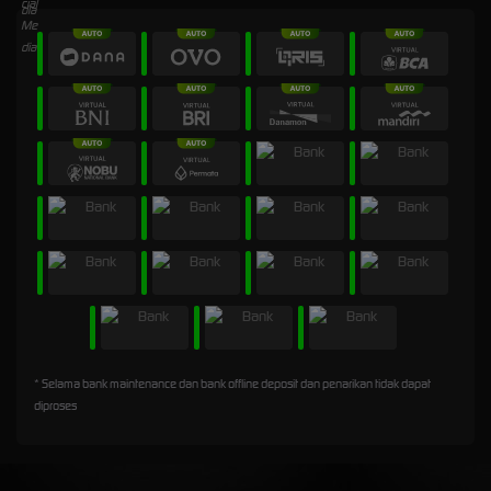
* Selama bank maintenance dan bank offline deposit dan penarikan tidak dapat
diproses