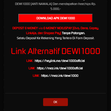
DEWI1000 (ANTI NAWALA) Dan mendapatkan freechips Rp.
5.000,-
Kebijaksanaan
Platform
DOWNLOAD APK DEWI1000
Tentang DEWI1000
Promosi
Responsible Gambling
Loyalty
DEPOSIT E-MONEY
via
E-MONEY NEXUSPAY (Ovo, Dana, Gopay,
LinkAja, dan Shopee Pay)
Tanpa Potongan.
Pusat Bantuan
Referral
Selalu Deposit Ke Rekening Yang Tertera Di Form Deposit.
Syarat dan Ketentuan
Link Alternatif DEWI1000
Kategori
Dukungan
LINK :
https://heylink.me/dewi1000official
Hot Games
+6287764811827
LINK :
https://mez.ink/dewi1000official
Slots
Dewi1000official
LINK :
https://mez.ink/dewi1000
Live Casino
Race
Togel
OK
Olahraga
Crash Game