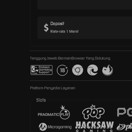
Deposit
Rata-rata 1 Menit
Tanggung Jawab Bermain
Browser Yang Didukung
Platform Penyedia Layanan
Slots