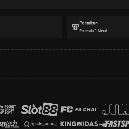
Penarikan
Rata-rata 1 Menit