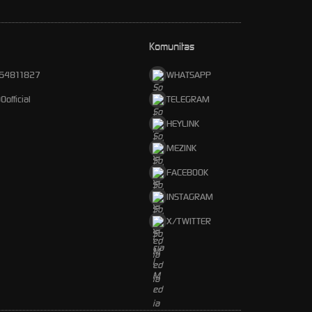
Komunitas
64811827
WHATSAPP
official
TELEGRAM
HEYLINK
MEZINK
FACEBOOK
INSTAGRAM
X/TWITTER