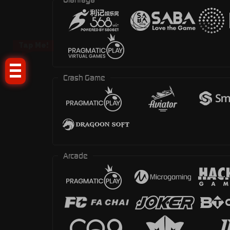
Tap Me!
Crash Game
Arcade