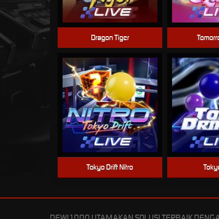
Dragon Tiger
Tomorr
Tokyo Drift Nitro
Tokyo
DEWI1000 UTAMAKAN SOLUSI TERBAIK DENG