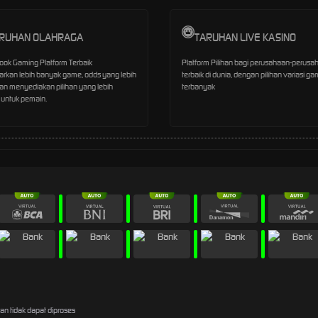
RUHAN OLAHRAGA
TARUHAN LIVE KASINO
ook Gaming Platform Terbaik
Platform Pilihan bagi perusahaan-perusa
kan lebih banyak game, odds yang lebih
terbaik di dunia, dengan pilihan variasi g
 dan menyediakan pilihan yang lebih
terbanyak
untuk pemain.
an tidak dapat diproses