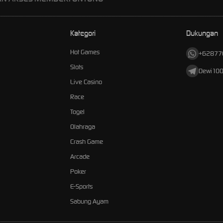
Kategori
Dukungan
Hot Games
+62877
Slots
Dewi1000
Live Casino
Race
Togel
Olahraga
Crash Game
Arcade
Poker
E-Sports
Sabung Ayam