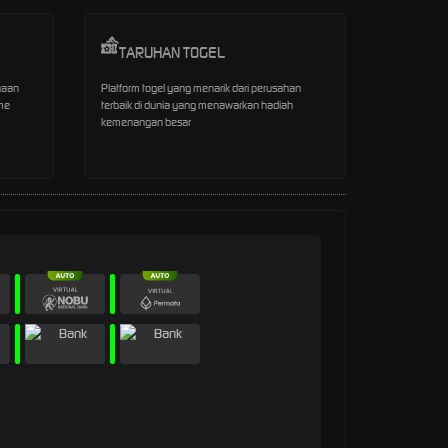
TARUHAN TOGEL
haan
Platform togel yang menarik dari perusahan
ame
terbaik di dunia yang menawarkan hadiah
kemenangan besar